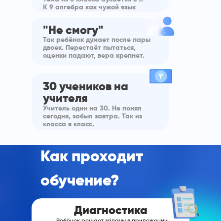
К 9 алгебра как чужой язык
"Не смогу"
Так ребёнок думает после пары
двоек. Перестаёт пытаться,
оценки падают, вера крепнет.
30 учеников на
учителя
Учитель один на 30. Не понял
сегодня, забыл завтра. Так из
класса в класс.
Как проходит
обучение?
Диагностика