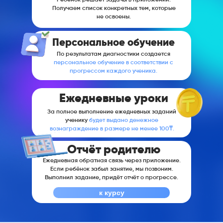
Ребёнок решает задачы в приложении.
Получаем список конкретных тем, которые
не освоены.
Персональное обучение
По результатам диагностики создается
персональное обучение в соответствии с
прогрессом каждого ученика.
Ежедневные уроки
За полное выполнение ежедневных заданий
ученику
будет выдано денежное
вознаграждение в размере не менее 100₸.
Отчёт родителю
Ежедневная обратная связь через приложение.
Если ребёнок забыл занятие, мы позвоним.
Выполнил задание, придёт отчёт о прогрессе.
к курсу